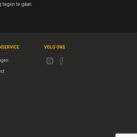
tegen te gaan.
NSERVICE
VOLG ONS
agen
jst