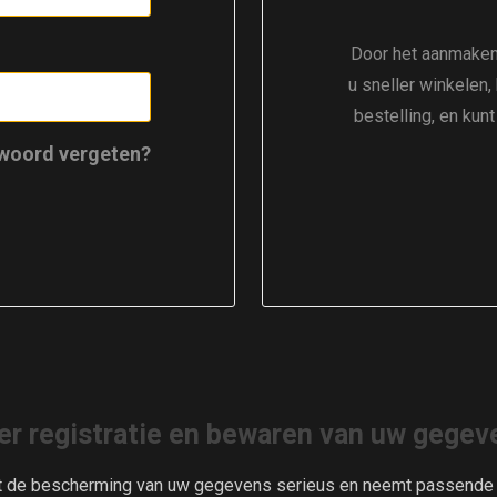
Door het aanmaken
u sneller winkelen,
bestelling, en kun
woord vergeten?
er registratie en bewaren van uw gegev
t de bescherming van uw gegevens serieus en neemt passende m