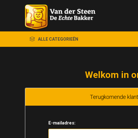
ALLE CATEGORIEËN
Welkom in o
Terugkomende klan
E-mailadres: