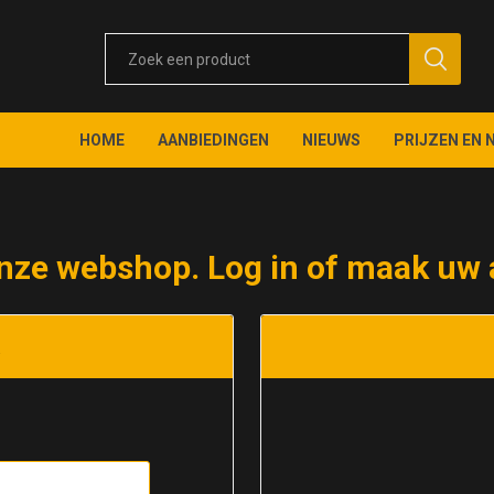
HOME
AANBIEDINGEN
NIEUWS
PRIJZEN EN 
nze webshop. Log in of maak uw 
t