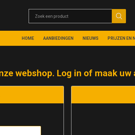
HOME
AANBIEDINGEN
NIEUWS
PRIJZEN EN 
nze webshop. Log in of maak uw 
t