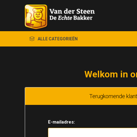
ALLE CATEGORIEËN
Welkom in o
Terugkomende klan
E-mailadres: