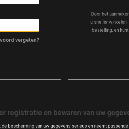
Door het aanmaken
u sneller winkelen,
bestelling, en kun
woord vergeten?
er registratie en bewaren van uw gegev
t de bescherming van uw gegevens serieus en neemt passende m