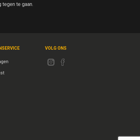
tegen te gaan.
NSERVICE
VOLG ONS
agen
jst