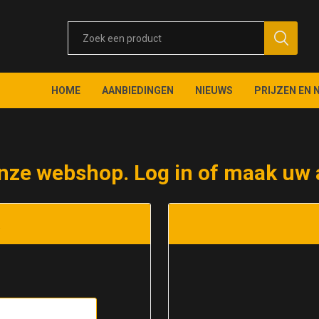
HOME
AANBIEDINGEN
NIEUWS
PRIJZEN EN 
nze webshop. Log in of maak uw 
t