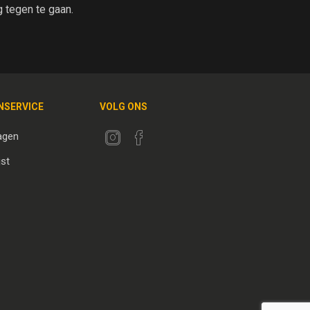
tegen te gaan.
NSERVICE
VOLG ONS
agen
jst