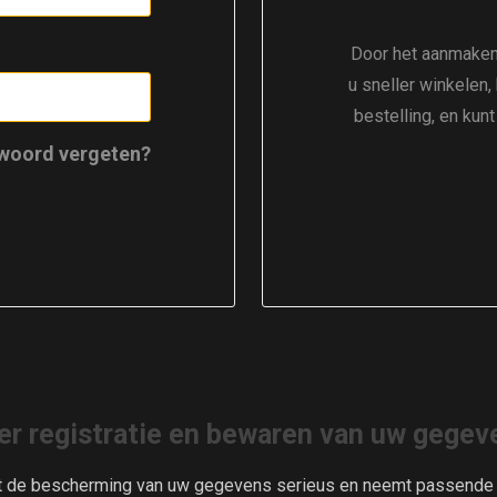
Door het aanmaken
u sneller winkelen,
bestelling, en kun
woord vergeten?
er registratie en bewaren van uw gegev
t de bescherming van uw gegevens serieus en neemt passende m