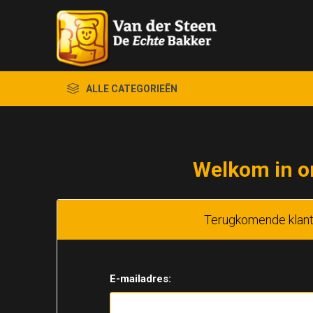
ALLE CATEGORIEËN
Welkom in o
Terugkomende klan
E-mailadres: