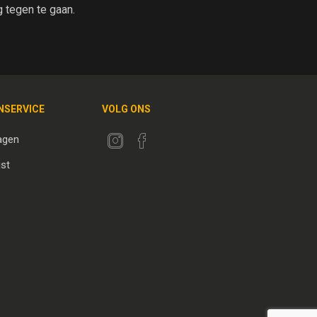
tegen te gaan.
NSERVICE
VOLG ONS
agen
jst