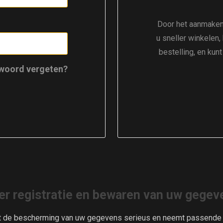
Door het aanmaken
u sneller winkelen,
bestelling, en kun
woord vergeten?
er registratie en bewaren van uw gegev
t de bescherming van uw gegevens serieus en neemt passende m