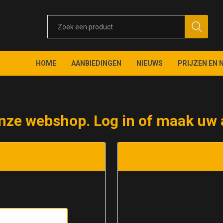
HOME
AANBIEDINGEN
NIEUWS
PRIJZEN EN 
nze webshop. Log in of maak uw 
t