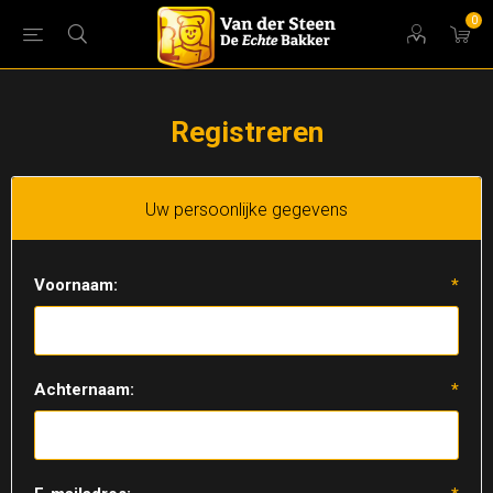
0
Registreren
Uw persoonlijke gegevens
Voornaam:
*
Achternaam:
*