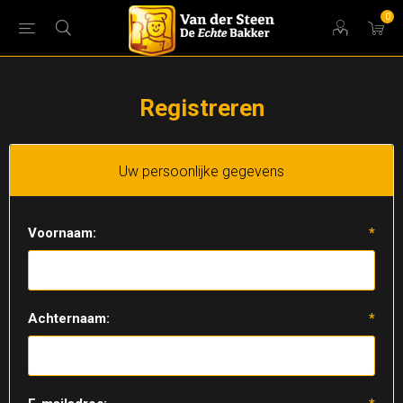
0
Registreren
Uw persoonlijke gegevens
Voornaam:
*
Achternaam:
*