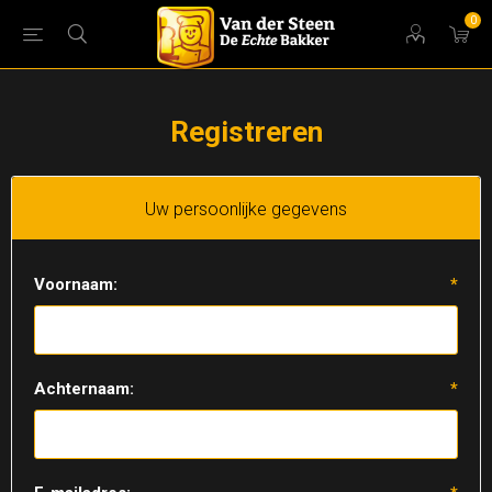
0
Registreren
Uw persoonlijke gegevens
Voornaam:
*
Achternaam:
*