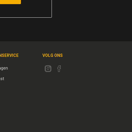
NSERVICE
VOLG ONS
agen
jst