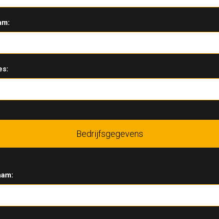
am:
es:
Bedrijfsgegevens
aam: