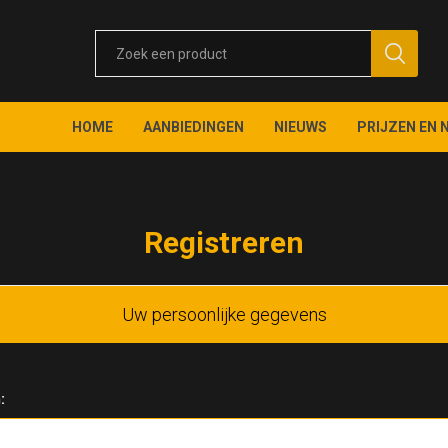
HOME
AANBIEDINGEN
NIEUWS
PRIJZEN EN 
Registreren
Uw persoonlijke gegevens
: