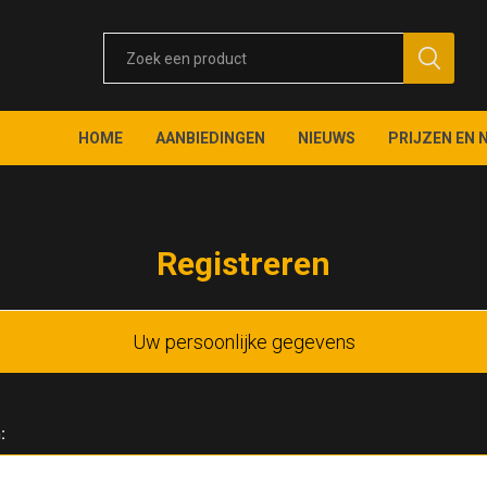
HOME
AANBIEDINGEN
NIEUWS
PRIJZEN EN 
Registreren
Uw persoonlijke gegevens
: