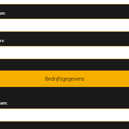
am:
es:
Bedrijfsgegevens
aam: