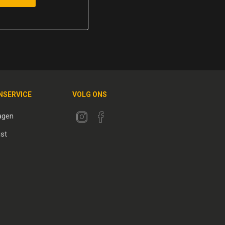
NSERVICE
VOLG ONS
agen
jst