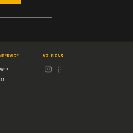
NSERVICE
VOLG ONS
agen
jst