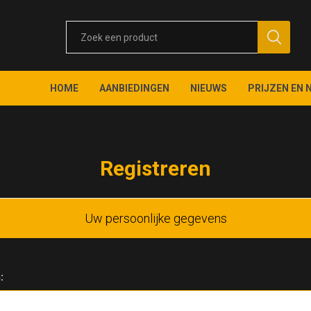
HOME
AANBIEDINGEN
NIEUWS
PRIJZEN EN 
Registreren
Uw persoonlijke gegevens
: