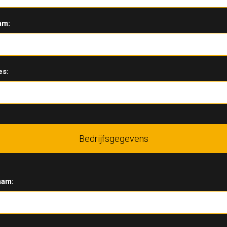
am:
es:
Bedrijfsgegevens
aam: