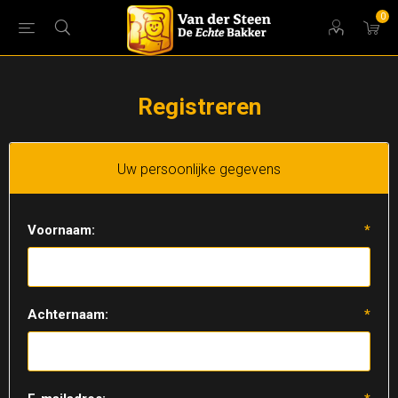
0
Registreren
Uw persoonlijke gegevens
Voornaam:
*
Achternaam:
*