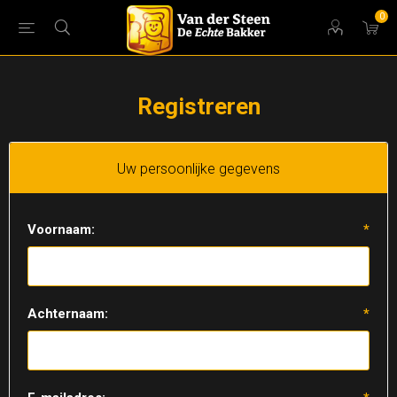
0
Registreren
Uw persoonlijke gegevens
Voornaam:
*
Achternaam:
*