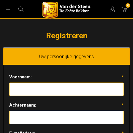
0
Registreren
Uw persoonlijke gegevens
Voornaam:
*
Achternaam:
*