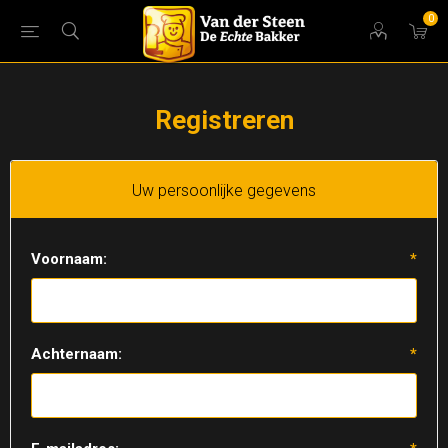
0
Registreren
Uw persoonlijke gegevens
Voornaam:
*
Achternaam:
*