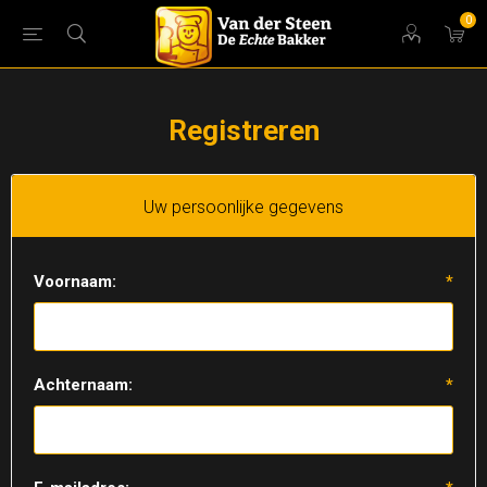
0
Registreren
Uw persoonlijke gegevens
Voornaam:
*
Achternaam:
*