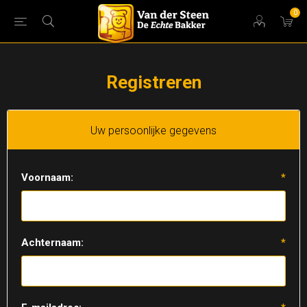
0
Registreren
Uw persoonlijke gegevens
Voornaam:
*
Achternaam:
*