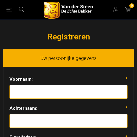
0
Registreren
Uw persoonlijke gegevens
Voornaam:
*
Achternaam:
*