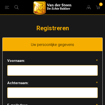
0
Registreren
Uw persoonlijke gegevens
Voornaam:
*
Achternaam:
*