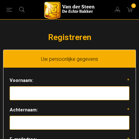
0
Registreren
Uw persoonlijke gegevens
Voornaam:
*
Achternaam:
*