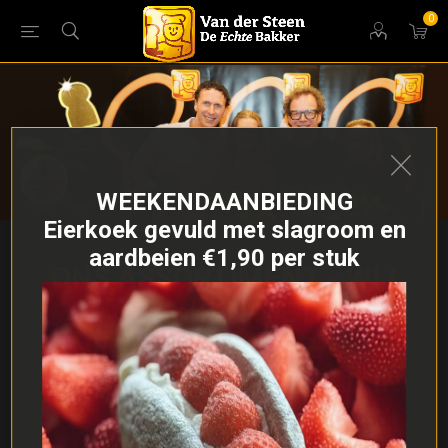
0
WEEKENDAANBIEDING
Eierkoek gevuld met slagroom en
aardbeien €1,90 per stuk
ONS ASSORTIMENT - WIJ
BAKKEN MET
NEDERTARWE, GRAAN
UITSLUITEND GETEELD IN
NEDERLAND