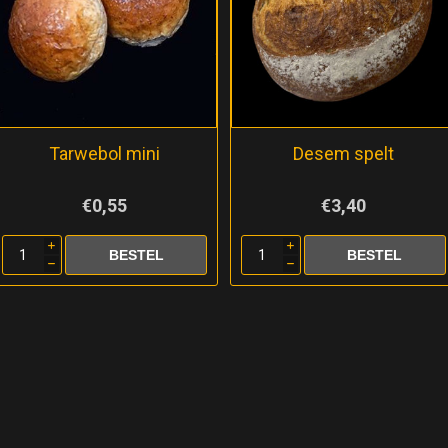
Tarwebol mini
Desem spelt
€0,55
€3,40
i
i
h
h