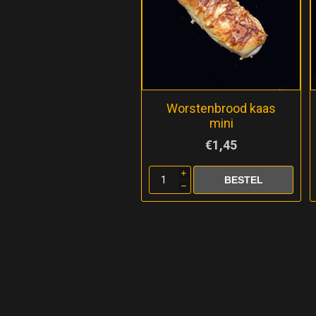
Worstenbrood kaas
mini
€1,45
i
h