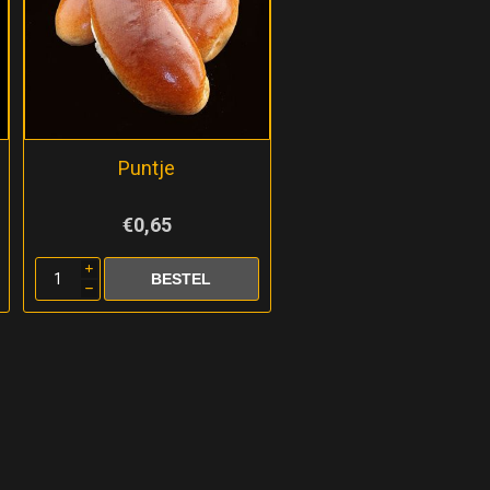
Puntje
€0,65
i
h