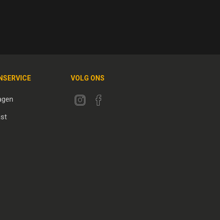
NSERVICE
VOLG ONS
agen
jst