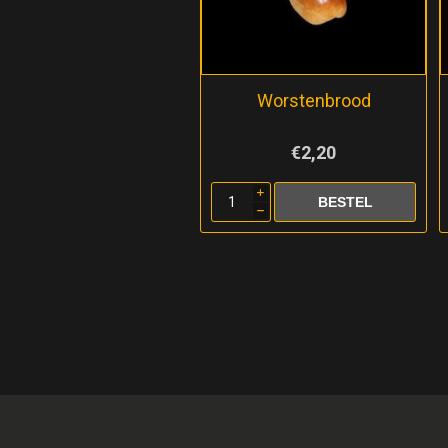
Worstenbrood
€2,20
i
h