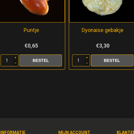
Puntje
Dyonaise gebakje
€0,65
€3,30
i
i
h
h
INFORMATIE
MIJN ACCOUNT
KLANTE