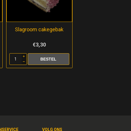
Slagroom cakegebak
€3,30
i
h
NSERVICE
VOLG ONS