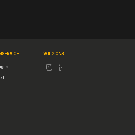
NSERVICE
VOLG ONS
agen
jst