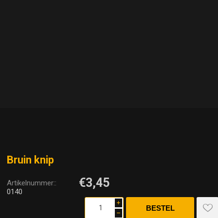
Bruin knip
€3,45
Artikelnummer::
0140
i
h