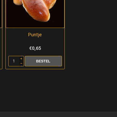
Puntje
€0,65
i
h