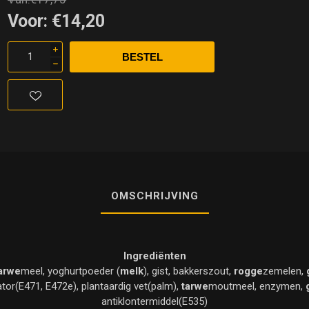
Voor:
€14,20
i
h
OMSCHRIJVING
Ingrediënten
arwe
meel, yoghurtpoeder (
melk
), gist, bakkerszout,
rogge
zemelen,
tor(E471, E472e), plantaardig vet(palm),
tarwe
moutmeel, enzymen,
antiklontermiddel(E535)