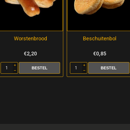
Worstenbrood
Beschuitenbol
€2,20
€0,85
i
i
h
h