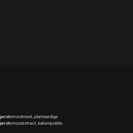
gerst
emoutmeel, plantaardige
gerst
emoutextract, kaliumjodide,