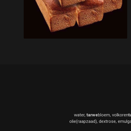
water,
tarwe
bloem, volkoren
t
olie(raapzaad), dextrose, emulga