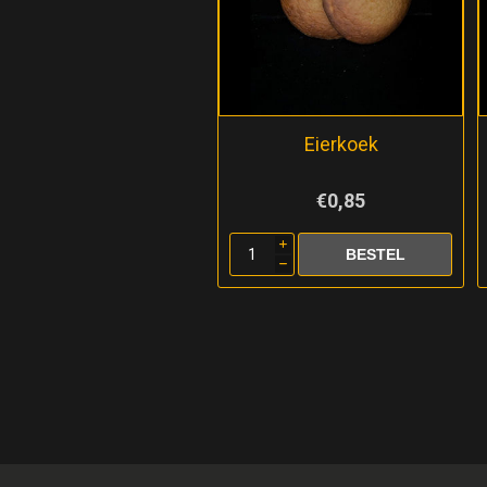
Eierkoek
€0,85
i
h