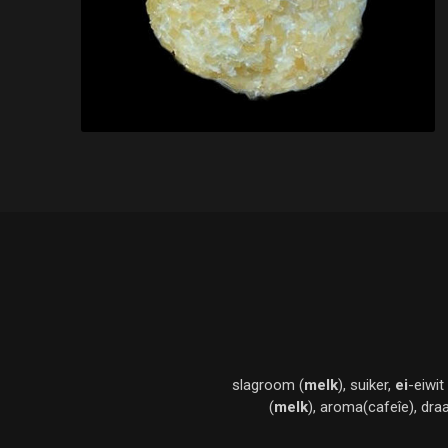
slagroom (
melk
), suiker,
ei
-eiwi
(
melk
), aroma(cafeîe), dra