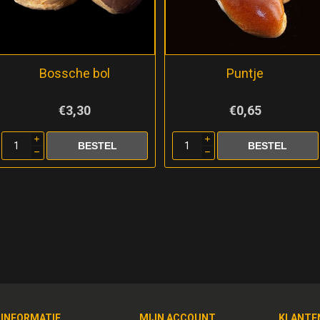
Bossche bol
Puntje
€3,30
€0,65
i
i
h
h
INFORMATIE
MIJN ACCOUNT
KLANTE