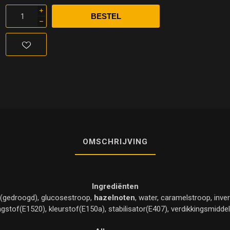
i
h
OMSCHRIJVING
Ingrediënten
t (gedroogd), glucosestroop,
hazelnoten
, water, caramelstroop, inve
agstof(E1520), kleurstof(E150a), stabilisator(E407), verdikkingsmidd