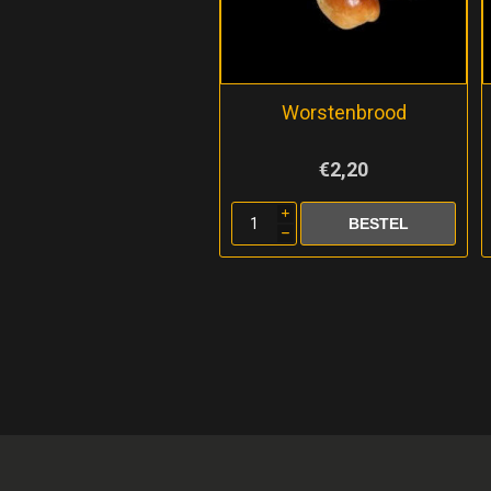
Worstenbrood
€2,20
i
h