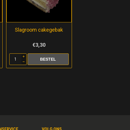
Slagroom cakegebak
€3,30
i
h
NSERVICE
VOLG ONS