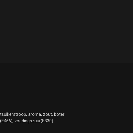
rtsuikerstroop, aroma, zout, boter
el(E466), voedingszuur(E330)