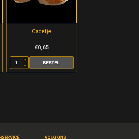
Cadetje
€0,65
i
h
NSERVICE
VOLG ONS