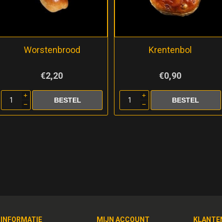
Worstenbrood
Krentenbol
€2,20
€0,90
i
i
h
h
INFORMATIE
MIJN ACCOUNT
KLANTE