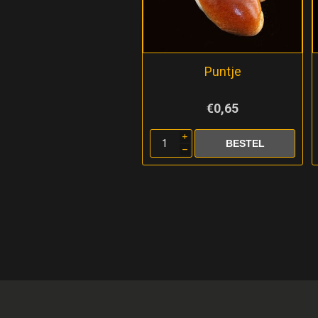
Puntje
€0,65
i
h