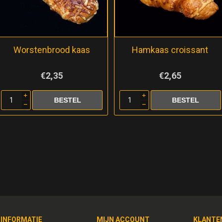
Worstenbrood kaas
Hamkaas croissant
€2,35
€2,65
i
i
h
h
INFORMATIE
MIJN ACCOUNT
KLANTE