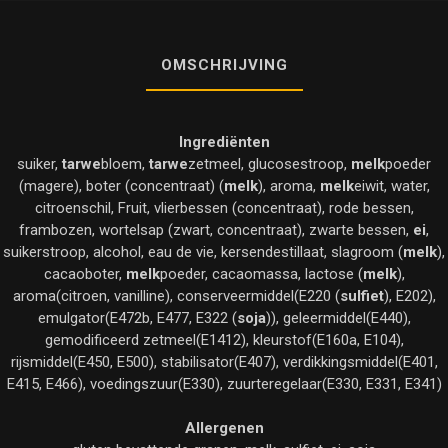
OMSCHRIJVING
Ingrediënten
suiker,
tarwe
bloem,
tarwe
zetmeel, glucosestroop,
melk
poeder
(magere), boter (concentraat) (
melk
), aroma,
melk
eiwit, water,
citroenschil, Fruit, vlierbessen (concentraat), rode bessen,
frambozen, wortelsap (zwart, concentraat), zwarte bessen,
ei
,
suikerstroop, alcohol, eau de vie, kersendestillaat, slagroom (
melk
),
cacaoboter,
melk
poeder, cacaomassa, lactose (
melk
),
aroma(citroen, vanilline), conserveermiddel(E220 (
sulfiet
), E202),
emulgator(E472b, E477, E322 (
soja
)), geleermiddel(E440),
gemodificeerd zetmeel(E1412), kleurstof(E160a, E104),
rijsmiddel(E450, E500), stabilisator(E407), verdikkingsmiddel(E401,
E415, E466), voedingszuur(E330), zuurteregelaar(E330, E331, E341)
Allergenen