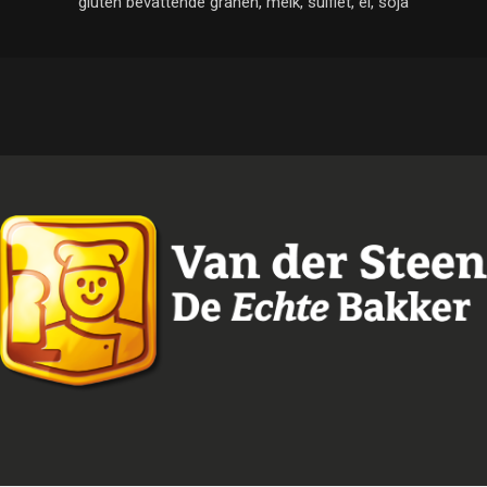
gluten bevattende granen, melk, sulfiet, ei, soja