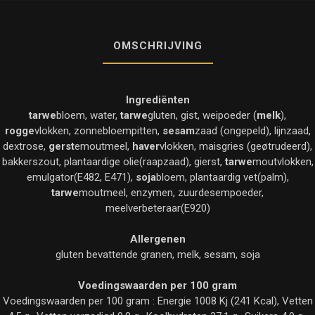
OMSCHRIJVING
Ingrediënten
tarwe
bloem, water,
tarwe
gluten, gist, weipoeder (
melk
),
rogge
vlokken, zonnebloempitten,
sesam
zaad (ongepeld), lijnzaad,
dextrose,
gerst
emoutmeel,
haver
vlokken, maisgries (geøtrudeerd),
bakkerszout, plantaardige olie(raapzaad), gierst,
tarwe
moutvlokken,
emulgator(E482, E471),
soja
bloem, plantaardig vet(palm),
tarwe
moutmeel, enzymen, zuurdesempoeder,
meelverbeteraar(E920)
Allergenen
gluten bevattende granen, melk, sesam, soja
Voedingswaarden per 100 gram
Voedingswaarden per 100 gram : Energie 1008 Kj (241 Kcal), Vetten