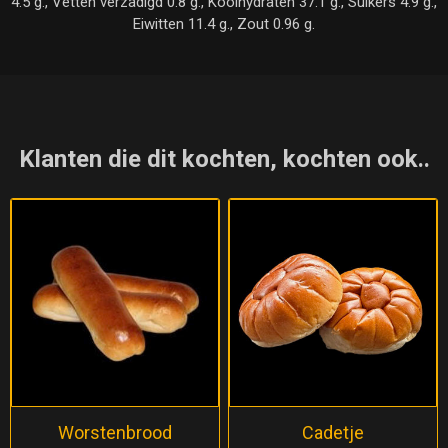
4.5 g., Vetten verzadigd 0.8 g., Koolhydraten 37.1 g., Suikers 4.9 g.,
Eiwitten 11.4 g., Zout 0.96 g.
Klanten die dit kochten, kochten ook..
Worstenbrood
Cadetje