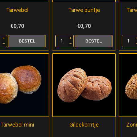
Tarwebol
Tarwe puntje
Tar
€0,70
€0,70
i
i
h
h
Tarwebol mini
Gildekorntje
Zon