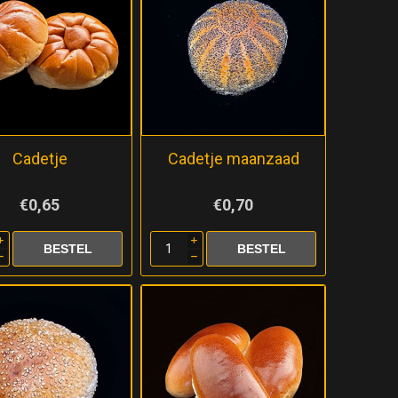
Cadetje
Cadetje maanzaad
€0,65
€0,70
i
i
h
h