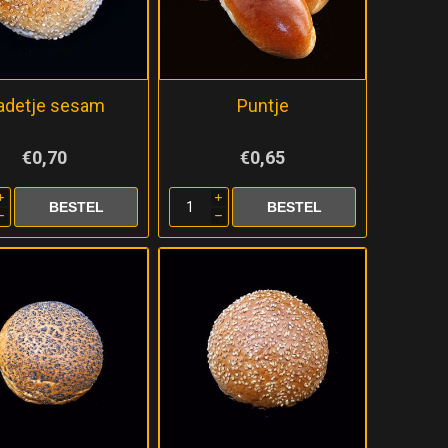
adetje sesam
Puntje
€0,70
€0,65
i
i
h
h