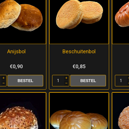
Anijsbol
Beschuitenbol
€0,90
€0,85
i
i
h
h