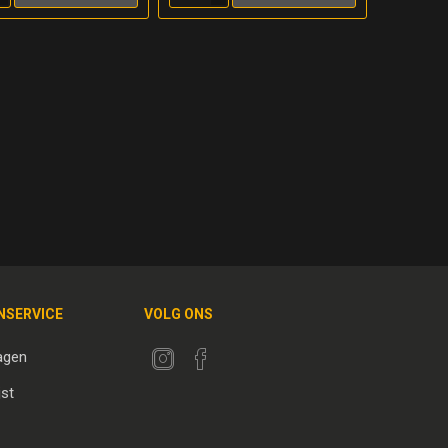
NSERVICE
VOLG ONS
agen
jst