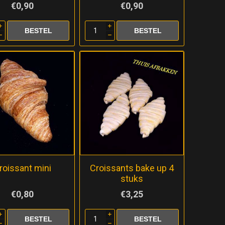
€0,90
€0,90
i
i
h
h
roissant mini
Croissants bake up 4
stuks
€0,80
€3,25
i
i
h
h