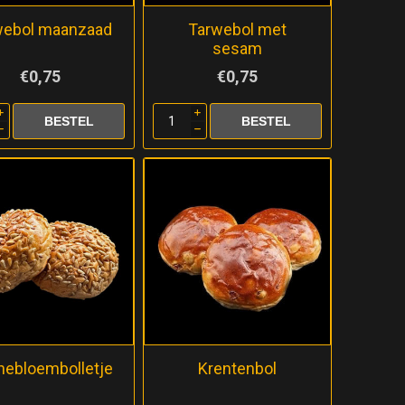
webol maanzaad
Tarwebol met
sesam
€0,75
€0,75
i
i
h
h
nebloembolletje
Krentenbol