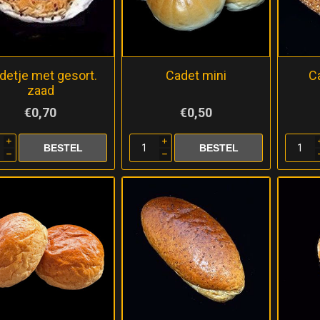
detje met gesort.
Cadet mini
C
zaad
€0,70
€0,50
i
i
h
h