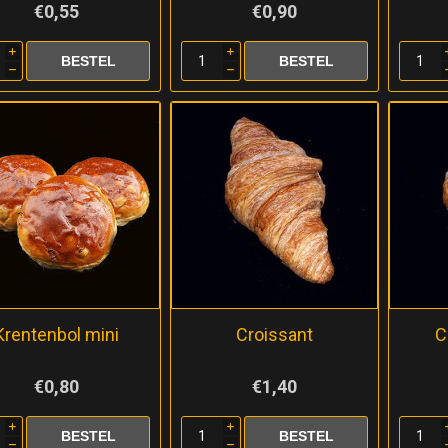
€0,55
€0,90
i
i
h
h
Krentenbol mini
Croissant
C
€0,80
€1,40
i
i
h
h