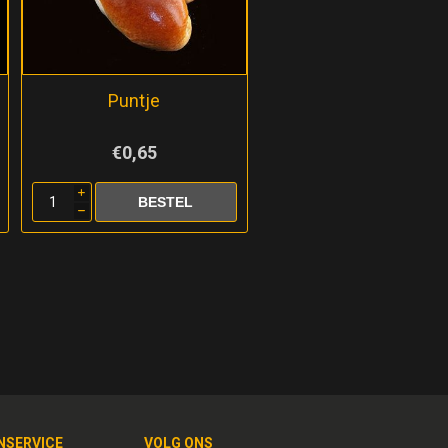
Puntje
€0,65
i
h
NSERVICE
VOLG ONS