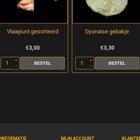
Vlaaipunt gesorteerd
Dyonaise gebakje
€3,00
€3,30
i
i
h
h
INFORMATIE
MIJN ACCOUNT
KLANTE