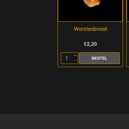
Worstenbrood
€2,20
i
h