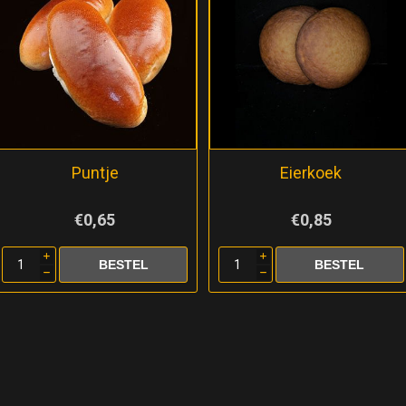
Puntje
Eierkoek
€0,65
€0,85
i
i
h
h