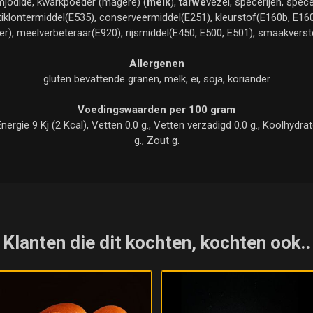
jodide, kwarkpoeder (magere) (
melk
),
tarwe
vezel, specerijen, spec
antiklontermiddel(E535), conserveermiddel(E251), kleurstof(E160b, E160
er), meelverbeteraar(E920), rijsmiddel(E450, E500, E501), smaakverst
Allergenen
gluten bevattende granen, melk, ei, soja, koriander
Voedingswaarden per 100 gram
gie 9 Kj (2 Kcal), Vetten 0.0 g., Vetten verzadigd 0.0 g., Koolhydraten 
g., Zout g.
Klanten die dit kochten, kochten ook..