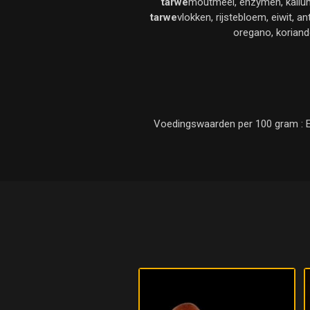
tarwe
moutmeel, enzymen, kalium
tarwe
vlokken, rijstebloem, eiwit, 
oregano, koriand
Voedingswaarden per 100 gram : Ener