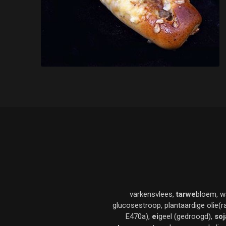
varkensvlees,
tarwe
bloem, w
glucosestroop, plantaardige olie(
E470a),
ei
geel (gedroogd),
soj