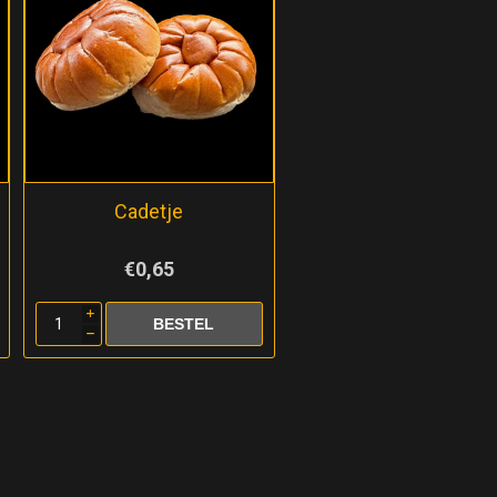
Cadetje
€0,65
i
h