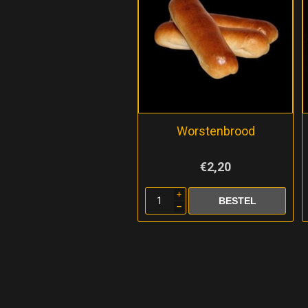
Worstenbrood
€2,20
i
h