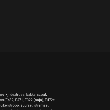
melk
), dextrose, bakkerszout,
tor(E482, E471, E322 (
soja
), E472e,
uikerstroop, zuursel, stremsel,