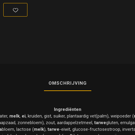
OMSCHRIJVING
Ingrediënten
ater,
melk
,
ei
, kruiden, gist, suiker, plantaardig vet(palm), weipoeder (
raapzaad, zonnebloem), zout, aardappelzetmeel,
tarwe
gluten, emulga
a
bloem, lactose (
melk
),
tarwe
-eiwit, glucose-fructosestroop, inverts