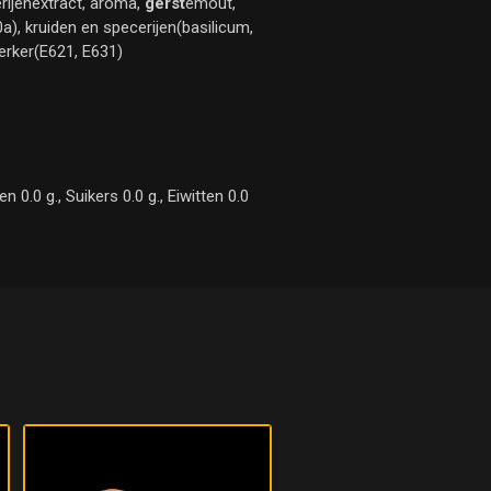
erijenextract, aroma,
gerst
emout,
a), kruiden en specerijen(basilicum,
erker(E621, E631)
0.0 g., Suikers 0.0 g., Eiwitten 0.0