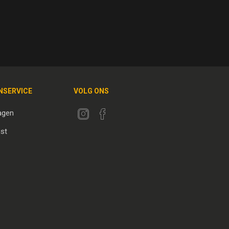
NSERVICE
VOLG ONS
agen
jst