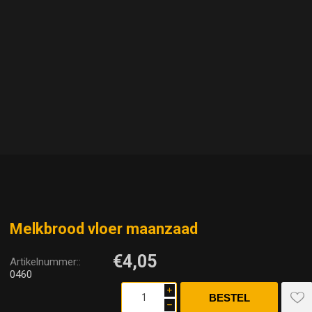
Melkbrood vloer maanzaad
€4,05
Artikelnummer::
0460
i
h