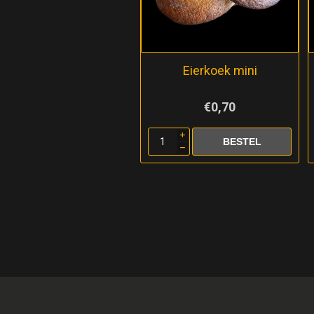
Eierkoek mini
€0,70
i
h