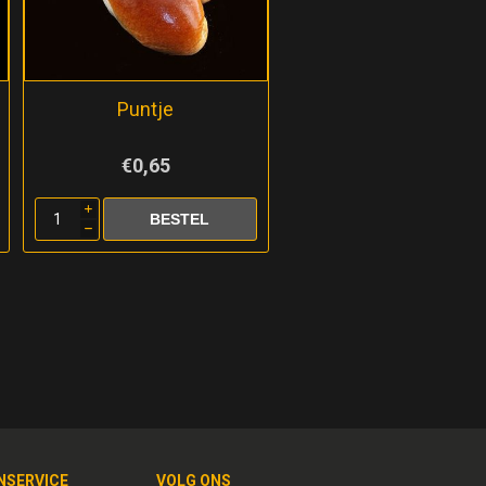
Puntje
€0,65
i
h
NSERVICE
VOLG ONS