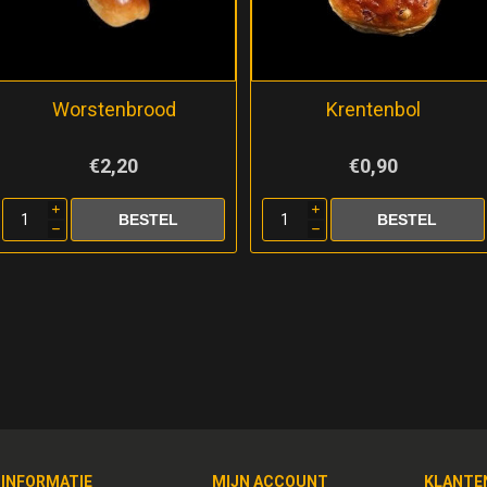
Worstenbrood
Krentenbol
€2,20
€0,90
i
i
h
h
INFORMATIE
MIJN ACCOUNT
KLANTE