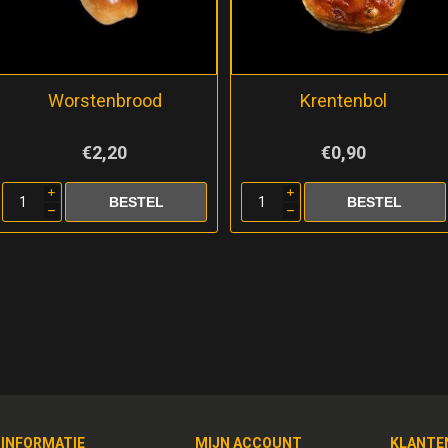
Worstenbrood
Krentenbol
€2,20
€0,90
i
i
h
h
INFORMATIE
MIJN ACCOUNT
KLANTE