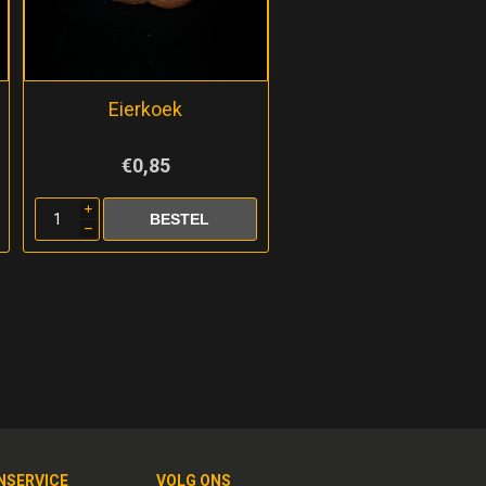
Eierkoek
€0,85
i
h
NSERVICE
VOLG ONS