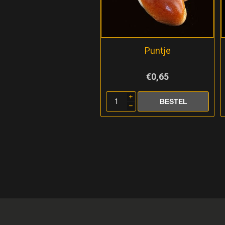
Puntje
€0,65
i
h