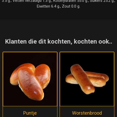
3.5 g., Vetten verzadigd 1.3 g., Koolhydraten 55.0 g., Suikers 25.2 g.,
Eiwitten 6.4 g., Zout 0.0 g.
Klanten die dit kochten, kochten ook..
Puntje
Worstenbrood