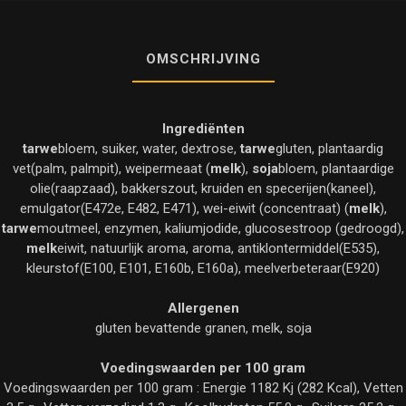
OMSCHRIJVING
Ingrediënten
tarwe
bloem, suiker, water, dextrose,
tarwe
gluten, plantaardig
vet(palm, palmpit), weipermeaat (
melk
),
soja
bloem, plantaardige
olie(raapzaad), bakkerszout, kruiden en specerijen(kaneel),
emulgator(E472e, E482, E471), wei-eiwit (concentraat) (
melk
),
tarwe
moutmeel, enzymen, kaliumjodide, glucosestroop (gedroogd),
melk
eiwit, natuurlijk aroma, aroma, antiklontermiddel(E535),
kleurstof(E100, E101, E160b, E160a), meelverbeteraar(E920)
Allergenen
gluten bevattende granen, melk, soja
Voedingswaarden per 100 gram
Voedingswaarden per 100 gram : Energie 1182 Kj (282 Kcal), Vetten