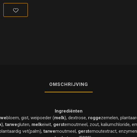
OMSCHRIJVING
Ingrediënten
rwe
bloem, gist, weipoeder (
melk
), dextrose,
rogge
zemelen, plantaar
k
),
tarwe
gluten,
melk
eiwit,
gerst
emoutmeel, zout, kaliumchloride, em
plantaardig vet(palm),
tarwe
moutmeel,
gerst
emoutextract, enzymen,