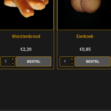
Worstenbrood
Eierkoek
€2,20
€0,85
i
i
h
h