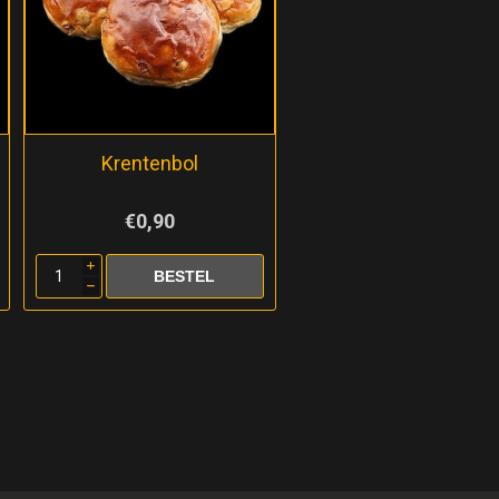
Krentenbol
€0,90
i
h