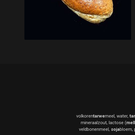
volkoren
tarwe
meel, water,
ta
mineraalzout, lactose (
mel
veldbonenmeel,
soja
bloem, 