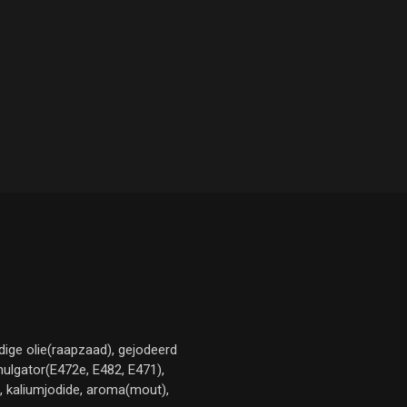
dige olie(raapzaad), gejodeerd
ulgator(E472e, E482, E471),
 kaliumjodide, aroma(mout),