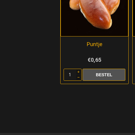
Puntje
€0,65
i
h