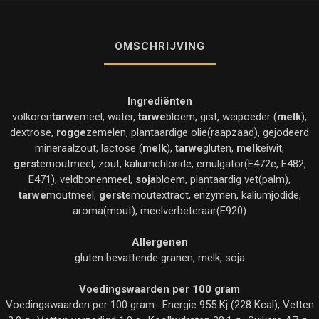
OMSCHRIJVING
Ingrediënten
volkoren
tarwe
meel, water,
tarwe
bloem, gist, weipoeder (
melk
),
dextrose,
rogge
zemelen, plantaardige olie(raapzaad), gejodeerd
mineraalzout, lactose (
melk
),
tarwe
gluten,
melk
eiwit,
gerst
emoutmeel, zout, kaliumchloride, emulgator(E472e, E482,
E471), veldbonenmeel,
soja
bloem, plantaardig vet(palm),
tarwe
moutmeel,
gerst
emoutextract, enzymen, kaliumjodide,
aroma(mout), meelverbeteraar(E920)
Allergenen
gluten bevattende granen, melk, soja
Voedingswaarden per 100 gram
Voedingswaarden per 100 gram : Energie 955 Kj (228 Kcal), Vetten