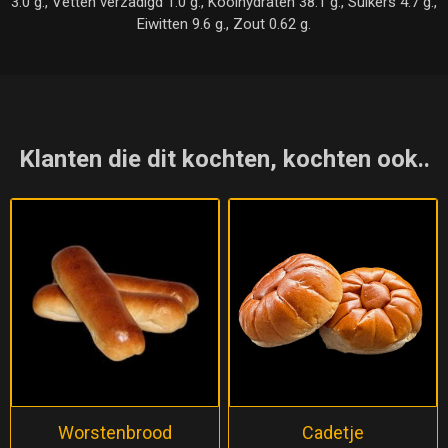
3.0 g., Vetten verzadigd 1.0 g., Koolhydraten 38.1 g., Suikers 4.7 g.,
Eiwitten 9.6 g., Zout 0.62 g.
Klanten die dit kochten, kochten ook..
Worstenbrood
Cadetje