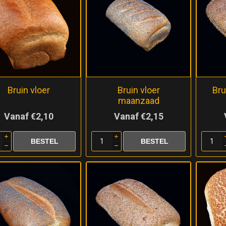
Bruin vloer
Bruin vloer
Bru
maanzaad
Vanaf €2,10
Vanaf €2,15
i
i
h
h