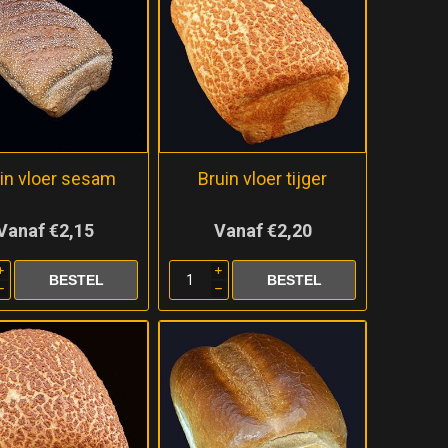
in vloer sesam
Bruin vloer tijger
Vanaf €2,15
Vanaf €2,20
i
i
h
h