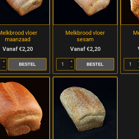
Melkbrood vloer
Melkbrood vloer
Me
maanzaad
sesam
Vanaf €2,20
Vanaf €2,20
i
i
h
h