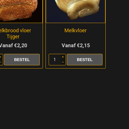
lkbrood vloer
Melkvloer
Tijger
Vanaf €2,20
Vanaf €2,15
i
i
h
h