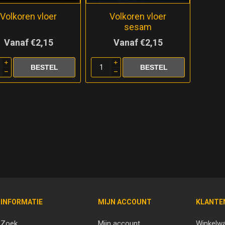
Volkoren vloer
Volkoren vloer
sesam
Vanaf €2,15
Vanaf €2,15
i
i
h
h
INFORMATIE
MIJN ACCOUNT
KLANTE
Zoek
Mijn account
Winkelw