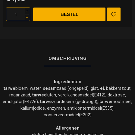
i
h
OMSCHRIJVING
Ingrediënten
tarwe
bloem, water,
sesam
zaad (ongepeld), gist,
ei
, bakkerszout,
maanzaad,
tarwe
gluten, verdikkingsmiddel(E412), dextrose,
emulgator(E472e),
tarwe
zuurdesem (gedroogd),
tarwe
moutmeel,
kaliumjodide, enzymen, antiklontermiddel(E535),
conserveermiddel(E202)
Allergenen
gluten bevattende granen, sesam, ei