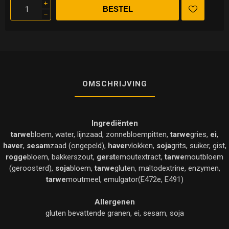
i
h
OMSCHRIJVING
Ingrediënten
tarwe
bloem, water, lijnzaad, zonnebloempitten,
tarwe
gries,
ei
,
haver
,
sesam
zaad (ongepeld),
haver
vlokken,
soja
grits, suiker, gist,
rogge
bloem, bakkerszout,
gerst
emoutextract,
tarwe
moutbloem
(geroosterd),
soja
bloem,
tarwe
gluten, maltodextrine, enzymen,
tarwe
moutmeel, emulgator(E472e, E491)
Allergenen
gluten bevattende granen, ei, sesam, soja