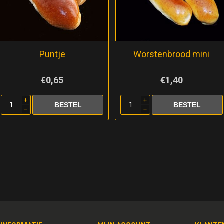
Puntje
Worstenbrood mini
€0,65
€1,40
i
i
h
h