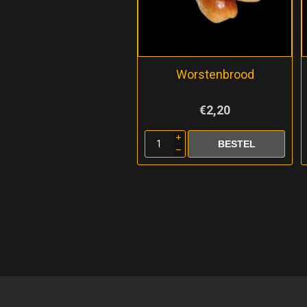
Worstenbrood
€2,20
i
h