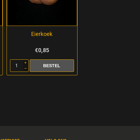
Eierkoek
€0,85
i
h