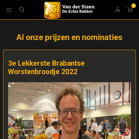
0
Al onze prijzen en nominaties
3e Lekkerste Brabantse
Worstenbroodje 2022