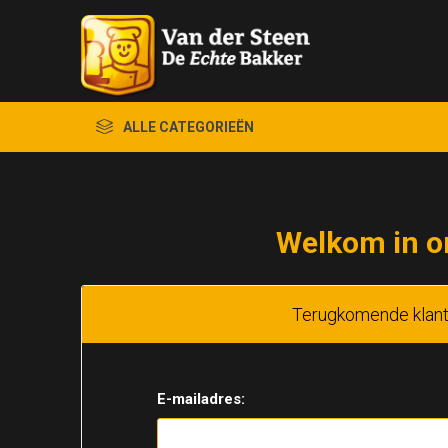
ALLE CATEGORIEËN
Welkom in o
Terugkomende klan
E-mailadres: