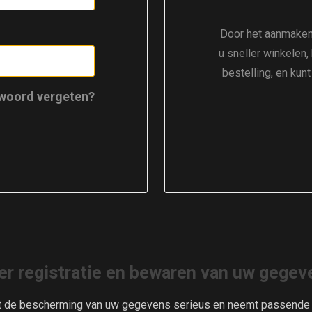
Door het aanmaken
u sneller winkelen,
bestelling, en kun
woord vergeten?
er registratie en bewaren van uw gegev
t de bescherming van uw gegevens serieus en neemt passende m