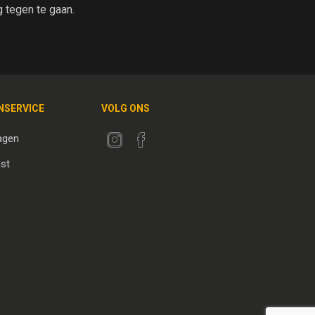
tegen te gaan.
NSERVICE
VOLG ONS
agen
jst