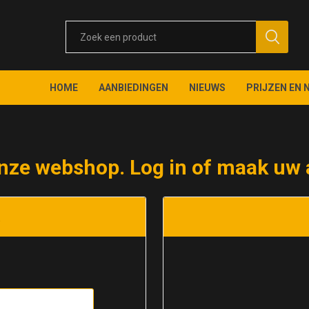
HOME
AANBIEDINGEN
NIEUWS
PRIJZEN EN 
nze webshop. Log in of maak uw 
t