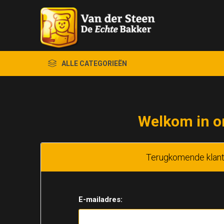
ALLE CATEGORIEËN
Welkom in o
Terugkomende klan
E-mailadres: