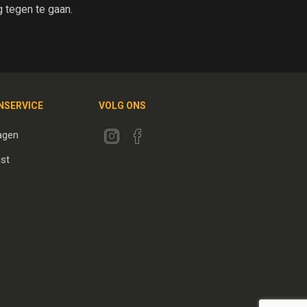
tegen te gaan.
NSERVICE
VOLG ONS
agen
jst