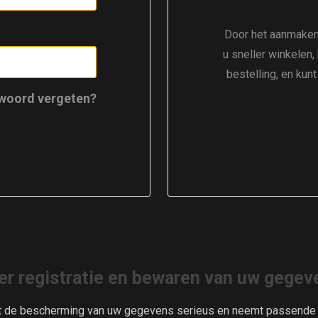
Door het aanmaken
u sneller winkelen,
bestelling, en kun
woord vergeten?
er registratie en bewaren van uw gegev
t de bescherming van uw gegevens serieus en neemt passende m