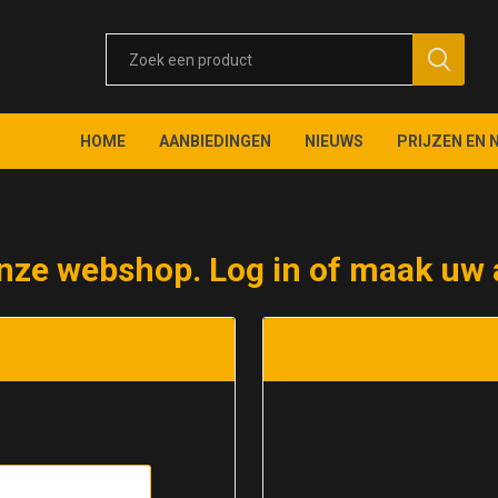
HOME
AANBIEDINGEN
NIEUWS
PRIJZEN EN 
nze webshop. Log in of maak uw 
t