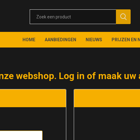
HOME
AANBIEDINGEN
NIEUWS
PRIJZEN EN 
nze webshop. Log in of maak uw 
t