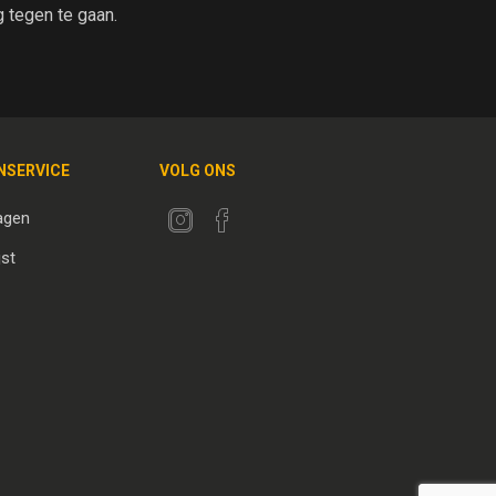
tegen te gaan.
NSERVICE
VOLG ONS
agen
jst