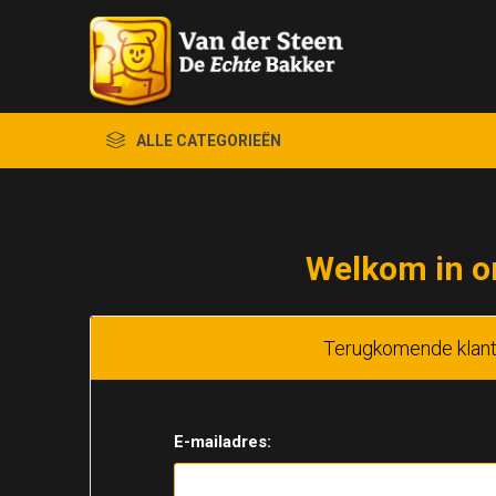
ALLE CATEGORIEËN
Welkom in o
Terugkomende klan
E-mailadres: