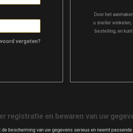
Door het aanmaken
u sneller winkelen,
bestelling, en kun
woord vergeten?
er registratie en bewaren van uw gegev
t de bescherming van uw gegevens serieus en neemt passende m