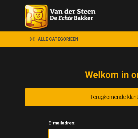
ALLE CATEGORIEËN
Welkom in o
Terugkomende klan
E-mailadres: