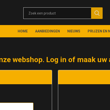
HOME
AANBIEDINGEN
NIEUWS
PRIJZEN EN 
nze webshop. Log in of maak uw 
t