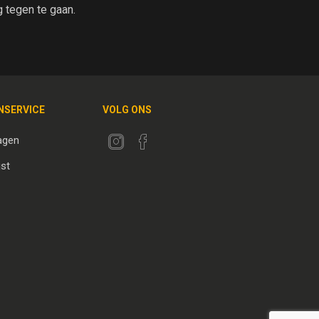
tegen te gaan.
NSERVICE
VOLG ONS
agen
jst