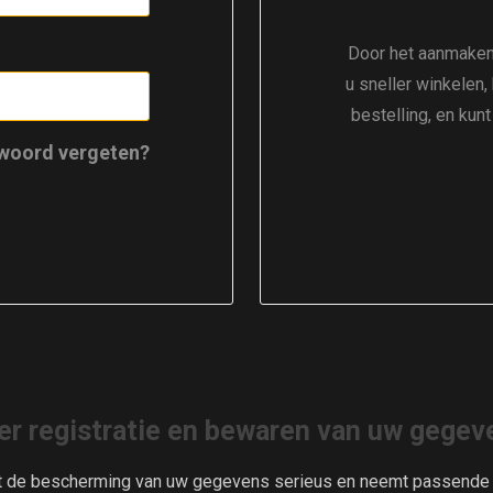
Door het aanmaken
u sneller winkelen,
bestelling, en kun
woord vergeten?
er registratie en bewaren van uw gegev
t de bescherming van uw gegevens serieus en neemt passende m