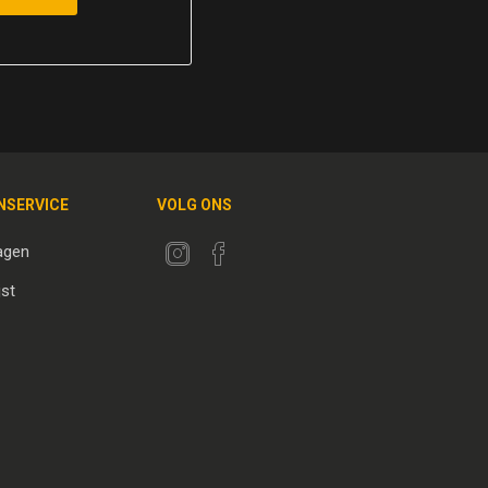
NSERVICE
VOLG ONS
agen
jst