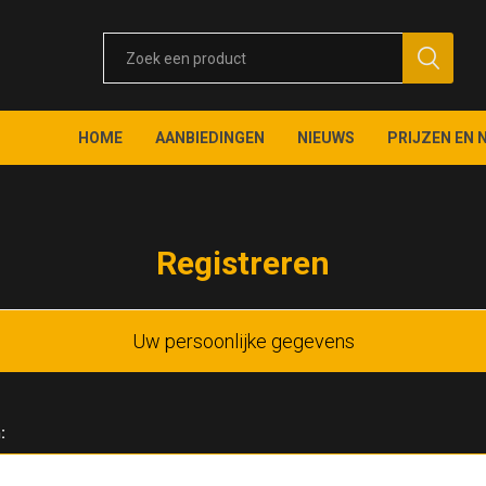
HOME
AANBIEDINGEN
NIEUWS
PRIJZEN EN 
Registreren
Uw persoonlijke gegevens
: