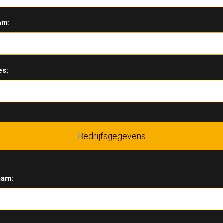
am:
es:
Bedrijfsgegevens
aam: