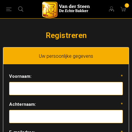
0
Registreren
Uw persoonlijke gegevens
Voornaam:
*
Achternaam:
*